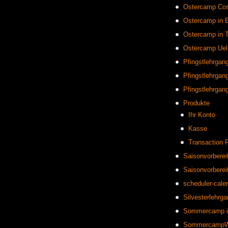
Ostercamp Co
Ostercamp in B
Ostercamp in T
Ostercamp Uel
Pfingstlehrgang
Pfingstlehrgang
Pfingstlehrgang
Produkte
Ihr Konto
Kasse
Transaction 
Saisonvorbereit
Saisonvorberei
scheduler-cale
Silvesterlehrgan
Sommercamp i
SommercampWee