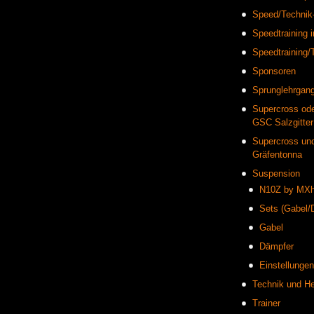
Speed/Technik-
Speedtraining 
Speedtraining/T
Sponsoren
Sprunglehrgang
Supercross od
GSC Salzgitter
Supercross un
Gräfentonna
Suspension
N10Z by MXh
Sets (Gabel/
Gabel
Dämpfer
Einstellungen
Technik und He
Trainer