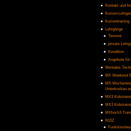
Kontakt und I
Kurven-Lehrgan
Kurventraining
Lehrgänge
Termine
private Lehr
Kondition
Angebote für 
Mentales Techni
MX Weekend Be
MX-Wochenende 
Unterkoskau am
MX3 Kidstraini
MX3 Kidstrain
MXhoch3 Traini
N10Z
Funktionsbes